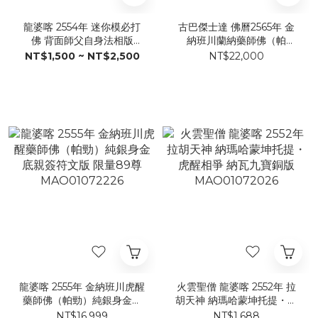
龍婆喀 2554年 迷你模必打
古巴傑士達 佛曆2565年 金
佛 背面師父自身法相版
納班川蘭納藥師佛（帕
MAO01072726
勁）・純銀版
NT$1,500 ~ NT$2,500
NT$22,000
MAO01072526
龍婆喀 2555年 金納班川虎醒
火雲聖僧 龍婆喀 2552年 拉
藥師佛（帕勁）純銀身金底
胡天神 納瑪哈蒙坤托提・虎
親簽符文版 限量89尊
醒相爭 納瓦九寶銅版
NT$16,999
NT$1,688