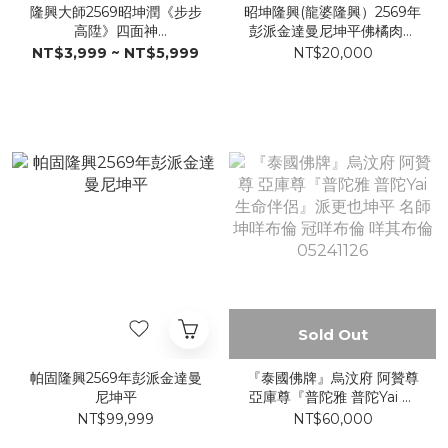
隆興大師2569昭坤潤《步步
昭坤隆興(龍婆隆興）2569年
高陞》四面神
彭派金達曼尼坤平佛橘肉重
MAO02072226
料版-MAO09062926
NT$3,999 ~ NT$5,999
NT$20,000
Sold Out
帕固隆興2569年彭派金達曼
『泰國佛牌』烏汶府 阿贊尊
尼坤平
亞庫尊『普陀雅 普陀Yai 生
命伴侶』派更也坤平 名師 坤
NT$99,999
NT$60,000
咩布倫 冠咩布倫 咩其布倫