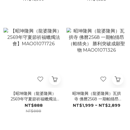
MAO01072226
MAO01072026
【昭坤隆興（龍婆隆興）
昭坤隆興（龍婆隆興）瓦拱
2569年守夏節祈福蠟燭法
寺 佛曆2568 一期帕猜昂
會】MAO01071726
（帕猜央） 勝利突破成願聖
NT$888
NT$1,999 ~ NT$2,899
物 MAO01071326
NT$888