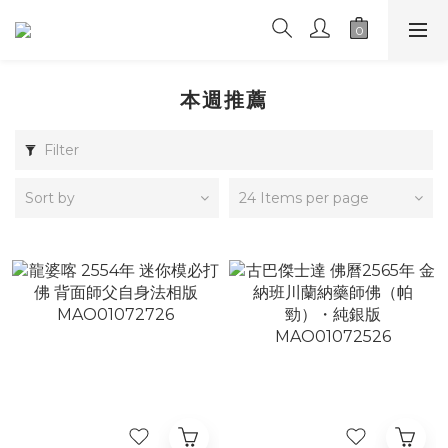
本週推薦
Filter
Sort by
24 Items per page