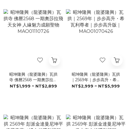
昭坤隆興（龍婆隆興）瓦拱
昭坤隆興（龍婆隆興）瓦拱
寺 佛曆2568 一期奧莎拉飛
｜2569年｜步步高升・希瓦
天女神 人緣魅力成願聖物
利尊者｜步步高升版｜
NT$1,999 ~ NT$2,899
NT$2,999 ~ NT$5,999
MAO01110726
MAO01070426