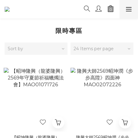
限時專區
Sort by
24 Items per page
【昭坤隆興（龍婆隆興）
隆興大師2569昭坤潤《步步