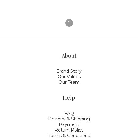
1
About
Brand Story
Our Values
Our Team
Help
FAQ
Delivery & Shipping
Payment
Return Policy
Terms & Conditions