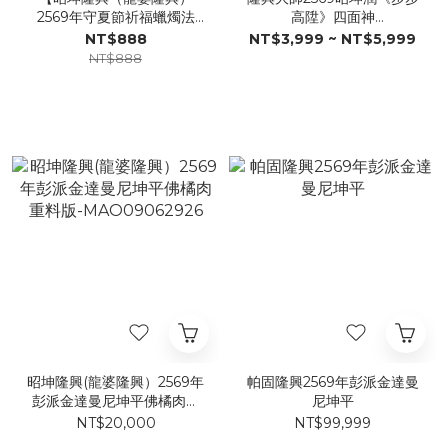
2569年守夏節祈福蠟燭法
高陞》四面神
會】MAO01071726
MAO02072226
NT$888
NT$3,999 ~ NT$5,999
NT$888
昭坤隆興(龍婆隆興）2569年
帕固隆興2569年彭派金達曼
彭派金達曼尼坤平佛橘肉重
尼坤平
料版-MAO09062926
NT$20,000
NT$99,999