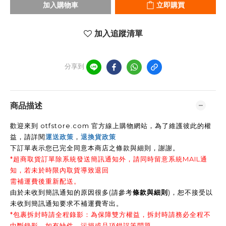
加入購物車
立即購買
加入追蹤清單
分享到
商品描述
歡迎來到 otfstore.com 官方線上購物網站，為了維護彼此的權
益，請詳閱
運送政策
，
退換貨政策
下訂單表示您已完全同意本商店之條款與細則，謝謝
。
*超商取貨訂單除系統發送簡訊通知外，請同時留意系統MAIL通
知，若未於時限內取貨導致退回
需補運費後重新配送。
由於未收到簡訊通知的原因很多(請參考
條款與細則
)，恕不接受以
未收到簡訊通知要求不補運費寄出。
*包裹拆封時請全程錄影：為保障雙方權益，拆封時請務必全程不
中斷錄影。如有缺件、污損或品項錯誤等問題