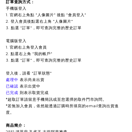
訂單查詢方式：
手機版登入
1. 官網右上角點 "人像圖片" 後點 "會員登入"
2. 登入會員後點選右上角 "人像圖片"
3.
點選 "訂單"，即可查詢完整的歷史訂單
電腦版登入
1. 官網右上角登入會員
2. 點選右上角 "我的帳戶"
3. 點選 "訂單"，即可查詢完整的歷史訂單
登入後，請看 "訂單狀態"
表示尚未出貨
處理中
表示出貨中
已確認
已完成
則表示取貨完成
*超取訂單請留意手機簡訊或至您選擇的取件門市詢問。
*
若無加入會員，依然能透過訂購時所填寫的email查詢出貨進
度。
商品簡介：
2551 清萊府 孔雀王 古巴阿里雅查