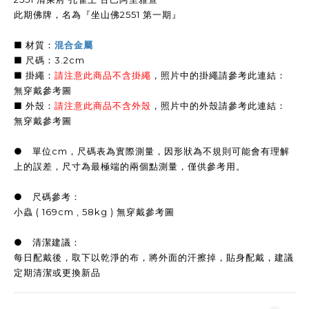
此期佛牌，名為『坐山佛2551 第一期』
■ 材質：
混合金屬
■ 尺碼：3.2cm
■ 掛繩：
請注意此商品不含掛繩
，照片中的掛繩請參考此連結：
無穿戴參考圖
■ 外殼：
請注意此商品不含外殼
，照片中的外殼請參考此連結：
無穿戴參考圖
● 單位cm，尺碼表為實際測量，因形狀為不規則可能會有理解
上的誤差，尺寸為最極端的兩個點測量，僅供參考用。
● 尺碼參考：
小蟲 ( 169cm , 58kg ) 無穿戴參考圖
● 清潔建議：
每日配戴後，取下以乾淨的布，將外面的汗擦掉，貼身配戴，建議
定期清潔或更換新品