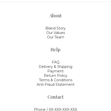
About
Brand Story
Our Values
Our Team
Help
FAQ
Delivery & Shipping
Payment
Return Policy
Terms & Conditions
Anti-Fraud Statement
Contact
Phone / XX-XXX-XXX-XXX