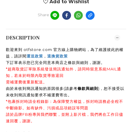
Add to Wishlist
Share
DESCRIPTION
歡迎來到 otfstore.com 官方線上購物網站，為了維護彼此的權
益，請詳閱
運送政策
，
退換貨政策
下訂單表示您已完全同意本商店之條款與細則，謝謝
。
*超商取貨訂單除系統發送簡訊通知外，請同時留意系統MAIL通
知，若未於時限內取貨導致退回
需補運費後重新配送。
由於未收到簡訊通知的原因很多(請參考
條款與細則
)，恕不接受以
未收到簡訊通知要求不補運費寄出。
*包裹拆封時請全程錄影：為保障雙方權益，拆封時請務必全程不
中斷錄影。如有缺件、污損或品項錯誤等問題
請於品牌FB粉專與我們聯繫，並附上影片檔，我們將在工作日儘
速回覆，謝謝。