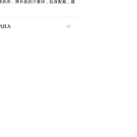
淨的布，將外面的汗擦掉，貼身配戴，建
AILS