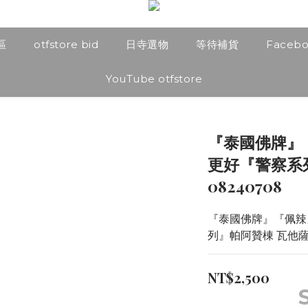
區
otfstore bid
日寺選物
等待補貨
Faceb
YouTube otfstore
『泰國佛牌』
更好『警察系
08240708
『泰國佛牌』『佩辣
列』帕阿贊棟 瓦他
NT$2,500