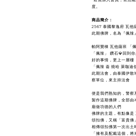
度。
商品簡介：
2567 泰國黎逸府 瓦他
此期佛牌，名為『佩辣』
帕阿贊棟 瓦他薩班 「
「佩辣」 鑽石💎回到
好的事情，更上一層樓，變得更好「
「佩辣 崙 燒哈 萊咖
此期法會，由泰國伊散
察單位，來主持法會
便是我們熟知的，警察
製作這期佛牌，全部由
廟做功德的人們
佛牌的主題，有點像是
頌扣佛，又稱「富貴佛
相傳頌扣佛第一次出土
「擁有及配戴這個，將