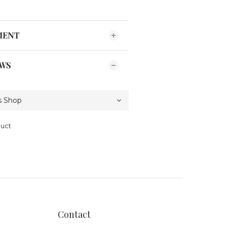
MENT
EWS
duct
Contact