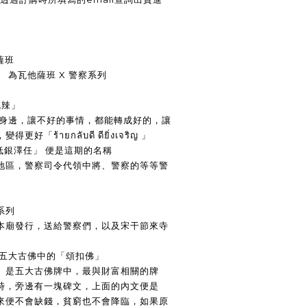
薩班
 為瓦他薩班 X 警察系列
佩辣」
你身邊，讓不好的事情，都能轉成好的，讓
ร้ายกลับดี ดียิ่งเจริญ 」
迪低銀澤任」 便是這期的名稱
地區，警察司令代領中將、警察的等等警
系列
本廟發行，送給警察們，以及宋干節來寺
 五大古佛中的「頌扣佛」
」是五大古佛牌中，最與財富相關的牌
時，旁邊有一塊碑文，上面的內文便是
來便不會缺錢，貧窮也不會降臨，如果原