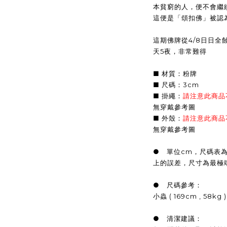
本貧窮的人，便不會繼
這便是「頌扣佛」被認
這期佛牌從4/8日日全
天5夜，非常難得
■ 材質：粉牌
■ 尺碼：3cm
■ 掛繩：
請注意此商品
無穿戴參考圖
■ 外殼：
請注意此商品
無穿戴參考圖
● 單位cm，尺碼表
上的誤差，尺寸為最極
● 尺碼參考：
小蟲 ( 169cm , 58k
● 清潔建議：