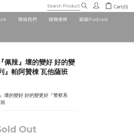
Cart(0)
ook
聯絡我們
聊聊佛牌
聽聽Podcast
『佩辣』壞的變好 好的變
列』帕阿贊棟 瓦他薩班
』壞的變好 好的變更好『警察系
薩班
Sold Out