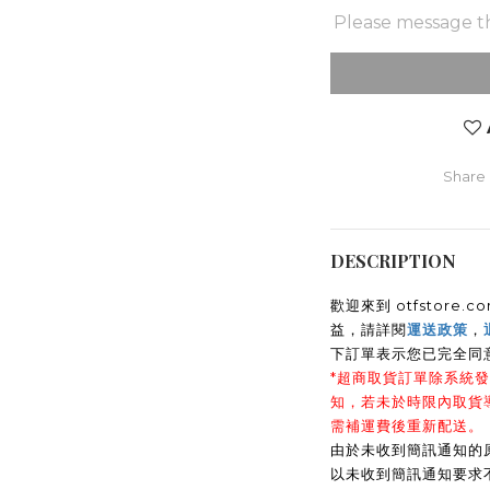
Please message th
Share
DESCRIPTION
歡迎來到 otfstor
益，請詳閱
運送政策
，
下訂單表示您已完全同
*超商取貨訂單除系統發
知，若未於時限內取貨
需補運費後重新配送。
由於未收到簡訊通知的
以未收到簡訊通知要求