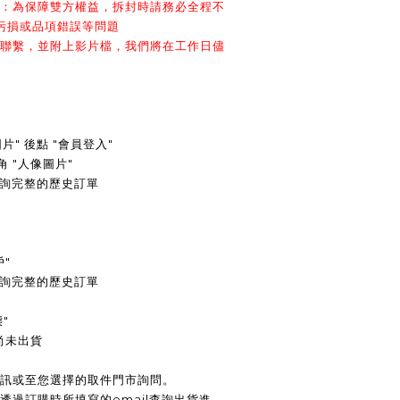
影：為保障雙方權益，拆封時請務必全程不
污損或品項錯誤等問題
們聯繫，並附上影片檔，我們將在工作日儘
圖片" 後點 "會員登入"
角 "人像圖片"
查詢完整的歷史訂單
戶"
可查詢完整的歷史訂單
"
尚未出貨
簡訊或至您選擇的取件門市詢問。
透過訂購時所填寫的email查詢出貨進