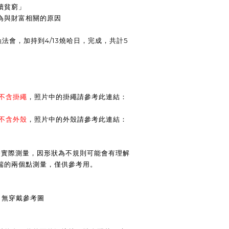
續貧窮」
為與財富相關的原因
蝕法會，加持到4/13燒哈日，完成，共計5
不含掛繩
，照片中的掛繩請參考此連結：
不含外殼
，照片中的外殼請參考此連結：
為實際測量，因形狀為不規則可能會有理解
端的兩個點測量，僅供參考用。
g ) 無穿戴參考圖