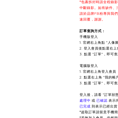
*包裹拆封時請全程錄
中斷錄影。如有缺件、
請於品牌FB粉專與我
速回覆，謝謝。
訂單查詢方式：
手機版登入
1. 官網右上角點 "人像
2. 登入會員後點選右上
3.
點選 "訂單"，即可
電腦版登入
1. 官網右上角登入會員
2. 點選右上角 "我的帳
3. 點選 "訂單"，即
登入後，請看 "訂單狀態
處理中
或
已確認
表示
已完成
則表示已經出貨
*超取訂單請留意手機
*
若無加入會員，依然能