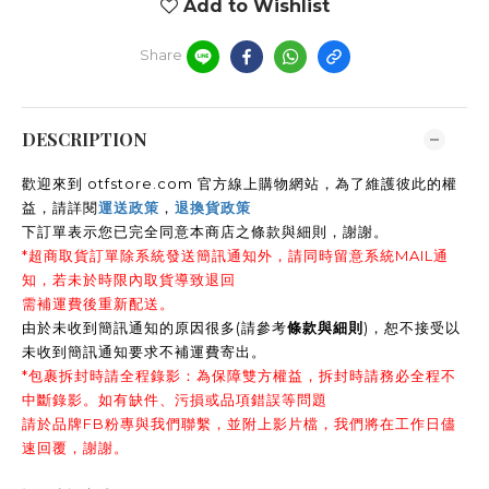
Add to Wishlist
Share
DESCRIPTION
歡迎來到 otfstore.com 官方線上購物網站，為了維護彼此的權
益，請詳閱
運送政策
，
退換貨政策
下訂單表示您已完全同意本商店之條款與細則，謝謝
。
*超商取貨訂單除系統發送簡訊通知外，請同時留意系統MAIL通
知，若未於時限內取貨導致退回
需補運費後重新配送。
由於未收到簡訊通知的原因很多(請參考
條款與細則
)，恕不接受以
未收到簡訊通知要求不補運費寄出。
*包裹拆封時請全程錄影：為保障雙方權益，拆封時請務必全程不
中斷錄影。如有缺件、污損或品項錯誤等問題
請於品牌FB粉專與我們聯繫，並附上影片檔，我們將在工作日儘
速回覆，謝謝。