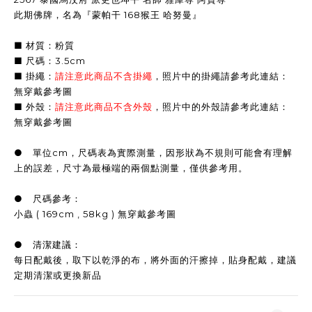
此期佛牌，名為『蒙帕干 168猴王 哈努曼』
■ 材質：粉質
■ 尺碼：3.5cm
■ 掛繩：
請注意此商品不含掛繩
，照片中的掛繩請參考此連結：
無穿戴參考圖
■ 外殼：
請注意此商品不含外殼
，照片中的外殼請參考此連結：
無穿戴參考圖
● 單位cm，尺碼表為實際測量，因形狀為不規則可能會有理解
上的誤差，尺寸為最極端的兩個點測量，僅供參考用。
● 尺碼參考：
小蟲 ( 169cm , 58kg ) 無穿戴參考圖
● 清潔建議：
每日配戴後，取下以乾淨的布，將外面的汗擦掉，貼身配戴，建議
定期清潔或更換新品