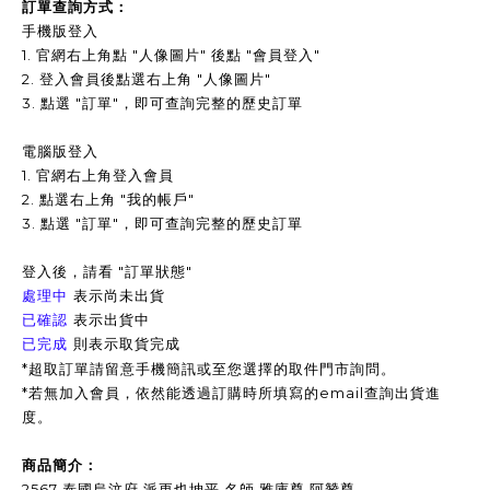
訂單查詢方式：
手機版登入
1. 官網右上角點 "人像圖片" 後點 "會員登入"
2. 登入會員後點選右上角 "人像圖片"
3.
點選 "訂單"，即可查詢完整的歷史訂單
電腦版登入
1. 官網右上角登入會員
2. 點選右上角 "我的帳戶"
3. 點選 "訂單"，即可查詢完整的歷史訂單
登入後，請看 "訂單狀態"
表示尚未出貨
處理中
表示出貨中
已確認
已完成
則表示取貨完成
*超取訂單請留意手機簡訊或至您選擇的取件門市詢問。
*
若無加入會員，依然能透過訂購時所填寫的email查詢出貨進
度。
商品簡介：
2567 泰國烏汶府 派更也坤平 名師 雅庫尊 阿贊尊