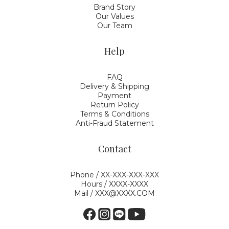
Brand Story
Our Values
Our Team
Help
FAQ
Delivery & Shipping
Payment
Return Policy
Terms & Conditions
Anti-Fraud Statement
Contact
Phone / XX-XXX-XXX-XXX
Hours / XXXX-XXXX
Mail / XXX@XXXX.COM