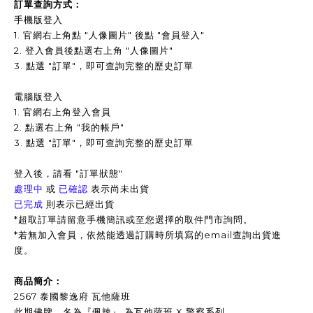
訂單查詢方式：
手機版登入
1. 官網右上角點 "人像圖片" 後點 "會員登入"
2. 登入會員後點選右上角 "人像圖片"
3.
點選 "訂單"，即可查詢完整的歷史訂單
電腦版登入
1. 官網右上角登入會員
2. 點選右上角 "我的帳戶"
3. 點選 "訂單"，即可查詢完整的歷史訂單
登入後，請看 "訂單狀態"
處理中
或
已確認
表示尚未出貨
已完成
則表示已經出貨
*超取訂單請留意手機簡訊或至您選擇的取件門市詢問。
*
若無加入會員，依然能透過訂購時所填寫的email查詢出貨進
度。
商品簡介：
2567 泰國黎逸府 瓦他薩班
此期佛牌，名為『佩辣』 為瓦他薩班 X 警察系列