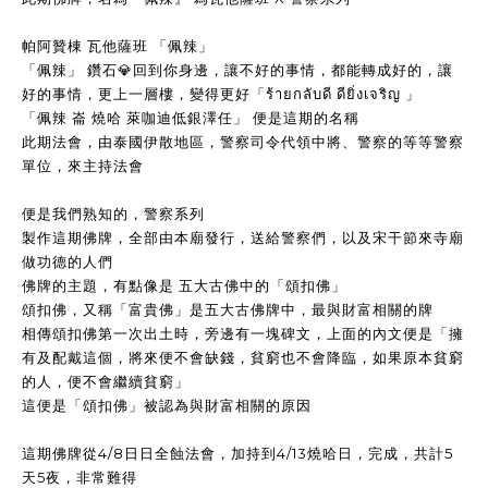
帕阿贊棟 瓦他薩班 「佩辣」
「佩辣」 鑽石💎回到你身邊，讓不好的事情，都能轉成好的，讓
好的事情，更上一層樓，變得更好「ร้ายกลับดี ดียิ่งเจริญ 」
「佩辣 崙 燒哈 萊咖迪低銀澤任」 便是這期的名稱
此期法會，由泰國伊散地區，警察司令代領中將、警察的等等警察
單位，來主持法會
便是我們熟知的，警察系列
製作這期佛牌，全部由本廟發行，送給警察們，以及宋干節來寺廟
做功德的人們
佛牌的主題，有點像是 五大古佛中的「頌扣佛」
頌扣佛，又稱「富貴佛」是五大古佛牌中，最與財富相關的牌
相傳頌扣佛第一次出土時，旁邊有一塊碑文，上面的內文便是「擁
有及配戴這個，將來便不會缺錢，貧窮也不會降臨，如果原本貧窮
的人，便不會繼續貧窮」
這便是「頌扣佛」被認為與財富相關的原因
這期佛牌從4/8日日全蝕法會，加持到4/13燒哈日，完成，共計5
天5夜，非常難得