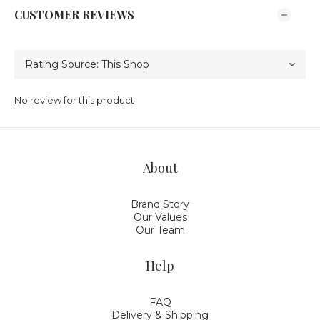
CUSTOMER REVIEWS
No review for this product
About
Brand Story
Our Values
Our Team
Help
FAQ
Delivery & Shipping