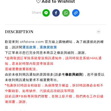
Add to Wishlist
Share
DESCRIPTION
歡迎來到 otfstore.com 官方線上購物網站，為了維護彼此的權
益，請詳閱
運送政策
，
退換貨政策
下訂單表示您已完全同意本商店之條款與細則，謝謝
。
*超商取貨訂單除系統發送簡訊通知外，請同時留意系統MAIL通
知，若未於時限內取貨導致退回
需補運費後重新配送。
由於未收到簡訊通知的原因很多(請參考
條款與細則
)，恕不接受以
未收到簡訊通知要求不補運費寄出。
*包裹拆封時請全程錄影：為保障雙方權益，拆封時請務必全程不
中斷錄影。如有缺件、污損或品項錯誤等問題
請於品牌FB粉專與我們聯繫，並附上影片檔，我們將在工作日儘
速回覆，謝謝。