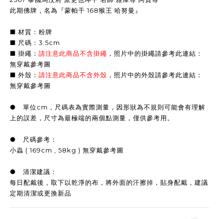
此期佛牌，名為『蒙帕干 168猴王 哈努曼』
■ 材質：粉牌
■ 尺碼：3.5cm
■ 掛繩：
請注意此商品不含掛繩
，照片中的掛繩請參考此連結：
無穿戴參考圖
■ 外殼：
請注意此商品不含外殼
，照片中的外殼請參考此連結：
無穿戴參考圖
● 單位cm，尺碼表為實際測量，因形狀為不規則可能會有理解
上的誤差，尺寸為最極端的兩個點測量，僅供參考用。
● 尺碼參考：
小蟲 ( 169cm , 58kg ) 無穿戴參考圖
● 清潔建議：
每日配戴後，取下以乾淨的布，將外面的汗擦掉，貼身配戴，建議
定期清潔或更換新品