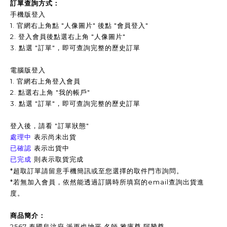
訂單查詢方式：
手機版登入
1. 官網右上角點 "人像圖片" 後點 "會員登入"
2. 登入會員後點選右上角 "人像圖片"
3.
點選 "訂單"，即可查詢完整的歷史訂單
電腦版登入
1. 官網右上角登入會員
2. 點選右上角 "我的帳戶"
3. 點選 "訂單"，即可查詢完整的歷史訂單
登入後，請看 "訂單狀態"
表示尚未出貨
處理中
表示出貨中
已確認
已完成
則表示取貨完成
*超取訂單請留意手機簡訊或至您選擇的取件門市詢問。
*
若無加入會員，依然能透過訂購時所填寫的email查詢出貨進
度。
商品簡介：
2567 泰國烏汶府 派更也坤平 名師 雅庫尊 阿贊尊