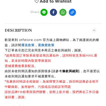
Add to Wishlist
Share
DESCRIPTION
歡迎來到 otfstore.com 官方線上購物網站，為了維護彼此的權
益，請詳閱
運送政策
，
退換貨政策
下訂單表示您已完全同意本商店之條款與細則，謝謝
。
*超商取貨訂單除系統發送簡訊通知外，請同時留意系統MAIL通
知，若未於時限內取貨導致退回
需補運費後重新配送。
由於未收到簡訊通知的原因很多(請參考
條款與細則
)，恕不接受以
未收到簡訊通知要求不補運費寄出。
*包裹拆封時請全程錄影：為保障雙方權益，拆封時請務必全程不
中斷錄影。如有缺件、污損或品項錯誤等問題
請於品牌FB粉專與我們聯繫，並附上影片檔，我們將在工作日儘
速回覆，謝謝。