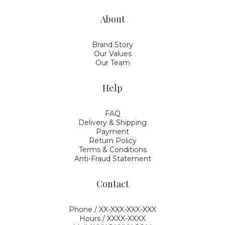
About
Brand Story
Our Values
Our Team
Help
FAQ
Delivery & Shipping
Payment
Return Policy
Terms & Conditions
Anti-Fraud Statement
Contact
Phone / XX-XXX-XXX-XXX
Hours / XXXX-XXXX