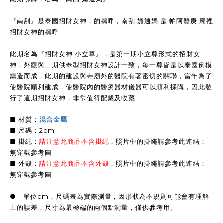
『南刮』是泰國招財女神，的稱呼，南刮 媚通媽 是 帕阿贊庚 廟裡
招財女神的稱呼
此期名為『招財女神 小立尊』，是第一期小立尊形式的招財女
神，外觀與二期供奉型招財女神設計一致，每一尊皆是以泰國倒模
鑄造而成，此期的建設與寺廟外的醫院有著密切的關聯，當年為了
使醫院順利建成，使醫院內的醫療器材儀器可以順利採購，因此發
行了這期招財女神，非常值得配戴及收藏
■ 材質：
混合金屬
■ 尺碼：2cm
■ 掛繩：
請注意此商品不含掛繩
，
照片中的掛繩請參考此連結：
無穿戴參考圖
■ 外殼：
請注意此商品不含外殼
，
照片中的掛繩請參考此連結：
無穿戴參考圖
● 單位cm，尺碼表為實際測量，因形狀為不規則可能會有理解
上的誤差，尺寸為最極端的兩個點測量，僅供參考用。