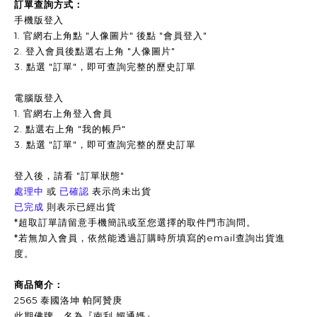
訂單查詢方式：
手機版登入
1. 官網右上角點 "人像圖片" 後點 "會員登入"
2. 登入會員後點選右上角 "人像圖片"
3.
點選 "訂單"，即可查詢完整的歷史訂單
電腦版登入
1. 官網右上角登入會員
2. 點選右上角 "我的帳戶"
3. 點選 "訂單"，即可查詢完整的歷史訂單
登入後，請看 "訂單狀態"
處理中
或
已確認
表示尚未出貨
已完成
則表示已經出貨
*超取訂單請留意手機簡訊或至您選擇的取件門市詢問。
*
若無加入會員，依然能透過訂購時所填寫的email查詢出貨進
度。
商品簡介：
2565 泰國洛坤 帕阿贊庚
此期佛牌，名為『南刮 媚通媽』