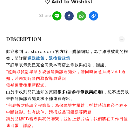
Add to Wishlist
Share
DESCRIPTION
歡迎來到 otfstore.com 官方線上購物網站，為了維護彼此的權
益，請詳閱
運送政策
，
退換貨政策
下訂單表示您已完全同意本商店之條款與細則，謝謝
。
*超商取貨訂單除系統發送簡訊通知外，請同時留意系統MAIL通
知，若未於時限內取貨導致退回
需補運費後重新配送。
由於未收到簡訊通知的原因很多(請參考
條款與細則
)，恕不接受以
未收到簡訊通知要求不補運費寄出。
*包裹拆封時請全程錄影：為保障雙方權益，拆封時請務必全程不
中斷錄影。如有缺件、污損或品項錯誤等問題
請於品牌FB粉專與我們聯繫，並附上影片檔，我們將在工作日儘
速回覆，謝謝。