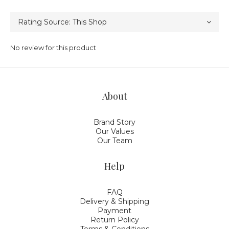
No review for this product
About
Brand Story
Our Values
Our Team
Help
FAQ
Delivery & Shipping
Payment
Return Policy