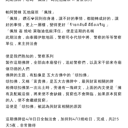
帕阿贊棟 瓦他薩班 「佩辣」
「佩辣」 鑽石💎回到你身邊，讓不好的事情，都能轉成好的，讓
好的事情，更上一層樓，變得更好「ร้ายกลับดี ดียิ่งเจริญ 」
「佩辣 崙 燒哈 萊咖迪低銀澤任」 便是這期的名稱
此期法會，由泰國伊散地區，警察司令代領中將、警察的等等警察
單位，來主持法會
便是我們熟知的，警察系列
製作這期佛牌，全部由本廟發行，送給警察們，以及宋干節來寺廟
做功德的人們
佛牌的主題，有點像是 五大古佛中的「頌扣佛」
頌扣佛，又稱「富貴佛」是五大古佛牌中，最與財富相關的牌
相傳頌扣佛第一次出土時，旁邊有一塊碑文，上面的內文便是「擁
有及配戴這個，將來便不會缺錢，貧窮也不會降臨，如果原本貧窮
的人，便不會繼續貧窮」
這便是「頌扣佛」被認為與財富相關的原因
這期佛牌從4/8日日全蝕法會，加持到4/13燒哈日，完成，共計5
天5夜，非常難得