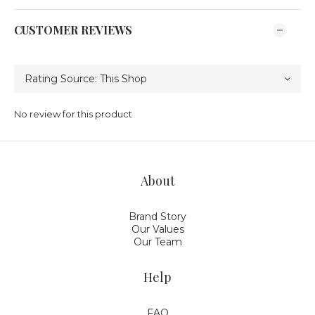
CUSTOMER REVIEWS
No review for this product
About
Brand Story
Our Values
Our Team
Help
FAQ