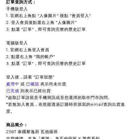
訂單查詢方式：
手機版登入
1. 官網右上角點 "人像圖片" 後點 "會員登入"
2. 登入會員後點選右上角 "人像圖片"
3.
點選 "訂單"，即可查詢完整的歷史訂單
電腦版登入
1. 官網右上角登入會員
2. 點選右上角 "我的帳戶"
3. 點選 "訂單"，即可查詢完整的歷史訂單
登入後，請看 "訂單狀態"
處理中
或
已確認
表示尚未出貨
已完成
則表示已經出貨
*超取訂單請留意手機簡訊或至您選擇的取件門市詢問。
*
若無加入會員，依然能透過訂購時所填寫的email查詢出貨進
度。
商品簡介：
2567 泰國黎逸府 瓦他薩班
此期佛牌，名為『佩辣』 為瓦他薩班 X 警察系列