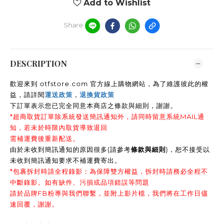
Add to Wishlist
Share
DESCRIPTION
歡迎來到 otfstore.com 官方線上購物網站，為了維護彼此的權
益，請詳閱
運送政策
，
退換貨政策
下訂單表示您已完全同意本商店之條款與細則，謝謝
。
*超商取貨訂單除系統發送簡訊通知外，請同時留意系統MAIL通
知，若未於時限內取貨導致退回
需補運費後重新配送。
由於未收到簡訊通知的原因很多(請參考
條款與細則
)，恕不接受以
未收到簡訊通知要求不補運費寄出。
*包裹拆封時請全程錄影：為保障雙方權益，拆封時請務必全程不
中斷錄影。如有缺件、污損或品項錯誤等問題
請於品牌FB粉專與我們聯繫，並附上影片檔，我們將在工作日儘
速回覆，謝謝。