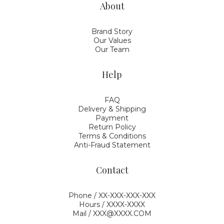
About
Brand Story
Our Values
Our Team
Help
FAQ
Delivery & Shipping
Payment
Return Policy
Terms & Conditions
Anti-Fraud Statement
Contact
Phone / XX-XXX-XXX-XXX
Hours / XXXX-XXXX
Mail / XXX@XXXX.COM