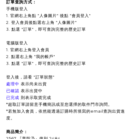
訂單查詢方式：
手機版登入
1. 官網右上角點 "人像圖片" 後點 "會員登入"
2. 登入會員後點選右上角 "人像圖片"
3.
點選 "訂單"，即可查詢完整的歷史訂單
電腦版登入
1. 官網右上角登入會員
2. 點選右上角 "我的帳戶"
3. 點選 "訂單"，即可查詢完整的歷史訂單
登入後，請看 "訂單狀態"
表示尚未出貨
處理中
表示出貨中
已確認
已完成
則表示取貨完成
*超取訂單請留意手機簡訊或至您選擇的取件門市詢問。
*
若無加入會員，依然能透過訂購時所填寫的email查詢出貨進
度。
商品簡介：
2567 『普陀乃』復刻 2484