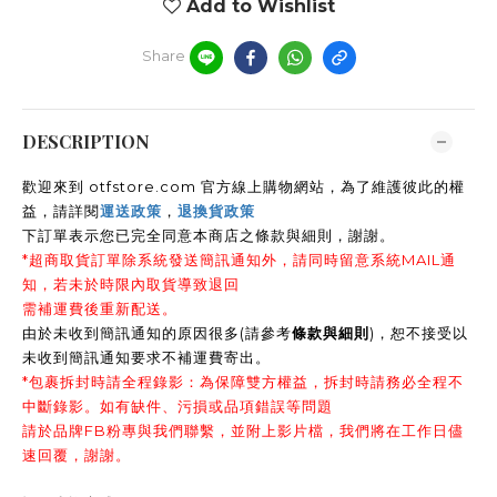
Add to Wishlist
Share
DESCRIPTION
歡迎來到 otfstore.com 官方線上購物網站，為了維護彼此的權
益，請詳閱
運送政策
，
退換貨政策
下訂單表示您已完全同意本商店之條款與細則，謝謝
。
*超商取貨訂單除系統發送簡訊通知外，請同時留意系統MAIL通
知，若未於時限內取貨導致退回
需補運費後重新配送。
由於未收到簡訊通知的原因很多(請參考
條款與細則
)，恕不接受以
未收到簡訊通知要求不補運費寄出。
*包裹拆封時請全程錄影：為保障雙方權益，拆封時請務必全程不
中斷錄影。如有缺件、污損或品項錯誤等問題
請於品牌FB粉專與我們聯繫，並附上影片檔，我們將在工作日儘
速回覆，謝謝。