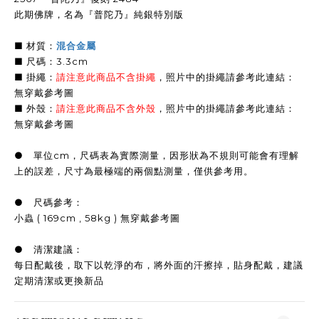
此期佛牌，名為『普陀乃』純銀特別版
■ 材質：
混合金屬
■ 尺碼：3.3cm
■ 掛繩：
請注意此商品不含掛繩
，
照片中的掛繩請參考此連結：
無穿戴參考圖
■ 外殼：
請注意此商品不含外殼
，
照片中的掛繩請參考此連結：
無穿戴參考圖
● 單位cm，尺碼表為實際測量，因形狀為不規則可能會有理解
上的誤差，尺寸為最極端的兩個點測量，僅供參考用。
● 尺碼參考：
小蟲 ( 169cm , 58kg ) 無穿戴參考圖
● 清潔建議：
每日配戴後，取下以乾淨的布，將外面的汗擦掉，貼身配戴，建議
定期清潔或更換新品