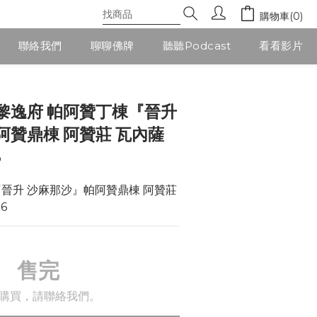
購物車(0)
聯絡我們
聊聊佛牌
聽聽Podcast
看看影片
黎逸府 帕阿贊丁棟『晉升
阿贊鼎棟 阿贊莊 瓦內薩
6
晉升 沙麻那沙』帕阿贊鼎棟 阿贊莊 
6
售完
購買，請聯絡我們。