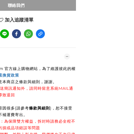
聯絡我們
加入追蹤清單
e.com 官方線上購物網站，為了維護彼此的權
退換貨政策
意本商店之條款與細則，謝謝
。
送簡訊通知外，請同時留意系統MAIL通
導致退回
原因很多(請參考
條款與細則
)，恕不接受
不補運費寄出。
影：為保障雙方權益，拆封時請務必全程不
污損或品項錯誤等問題