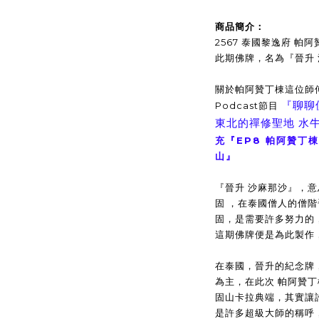
商品簡介：
2567 泰國黎逸府 帕
此期佛牌，名為『晉升
關於帕阿贊丁棟這位師
『聊聊
Podcast節目
東北的禪修聖地 水
充『EP8 帕阿贊丁
山』
『晉升 沙麻那沙』，
固 ，在泰國僧人的僧
固，是需要許多努力的
這期佛牌便是為此製作
在泰國，晉升的紀念牌
為主，在此次 帕阿贊丁
固山卡拉典端，其實讓
是許多超級大師的稱呼