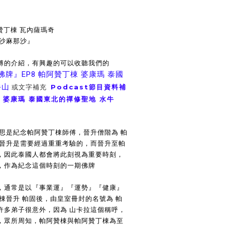
阿贊丁棟 瓦內薩瑪奇
 沙麻那沙』
傅的介紹，有興趣的可以收聽我們的
佛牌』EP8 帕阿贊丁棟 婆康瑪 泰國
牛山
或文字補充
Podcast節目資料補
棟 婆康瑪 泰國東北的禪修聖地 水牛
意思是紀念帕阿贊丁棟師傅，晉升僧階為 帕
階晉升是需要經過重重考驗的，而晉升至帕
，因此泰國人都會將此刻視為重要時刻，
，作為紀念這個時刻的一期佛牌
，通常是以『事業運』『運勢』『健康』
棟晉升 帕固後，由皇室冊封的名號為 帕
許多弟子很意外，因為 山卡拉這個稱呼，
，眾所周知，帕阿贊棟與帕阿贊丁棟為至