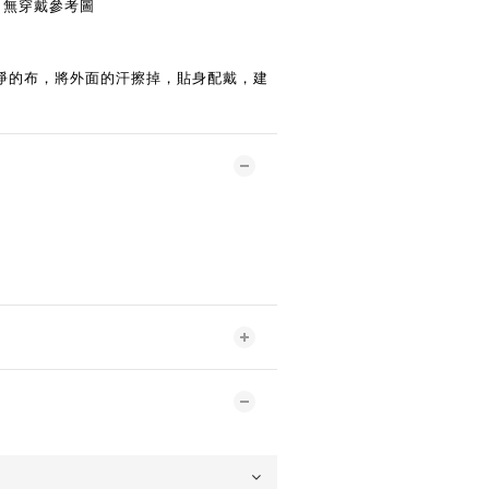
g ) 無穿戴參考圖
淨的布，將外面的汗擦掉，貼身配戴，建