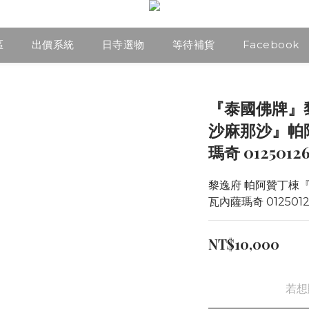
區
出價系統
日寺選物
等待補貨
Facebook
『泰國佛牌』
沙麻那沙』帕
瑪奇 0125012
黎逸府 帕阿贊丁棟『
瓦內薩瑪奇 0125012
NT$10,000
若想