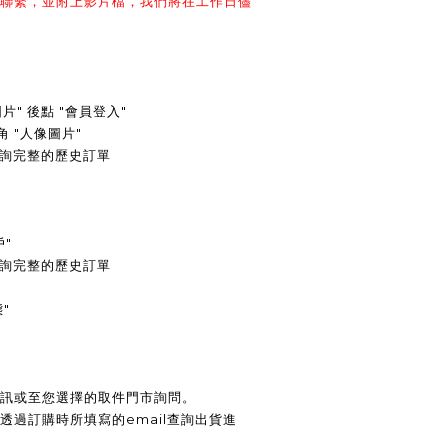
們聯繫，並附上影片檔，我們將在工作日儘
圖片" 後點 "會員登入"
角 "人像圖片"
查詢完整的歷史訂單
戶"
可查詢完整的歷史訂單
"
簡訊或至您選擇的取件門市詢問。
透過訂購時所填寫的email查詢出貨進