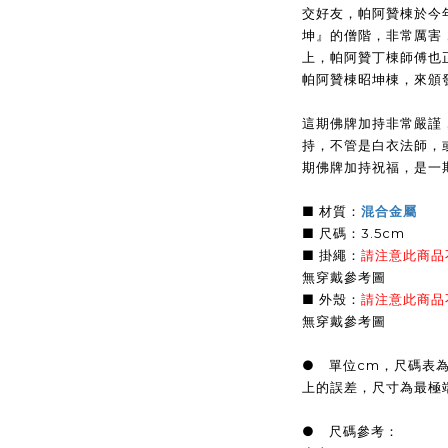
交好友，帕阿贊棟於今
坤』的僧階，非常厲害
上，帕阿贊丁棟師傅也
帕阿贊棟昭坤棟，來頒
這期佛牌加持非常嚴謹
持，不管是白衣法師，
期佛牌加持祝福，是一
■ 材質：
混合金屬
■ 尺碼：3.5cm
■ 掛繩：
請注意此商品
無穿戴參考圖
■ 外殼：
請注意此商品
無穿戴參考圖
● 單位cm，尺碼表
上的誤差，尺寸為最極
● 尺碼參考：