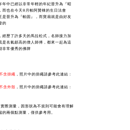
年年中已經以非常年輕的年紀晉升為『昭
，而也在今天8月帕阿贊棟的生日法會
正是晉升為『帕固』，而寶扇就是由好友
發的
，經歷了許多天的馬拉松式，名師接力加
或是名氣頗高的僧人師傅，都來一起為這
期非常優秀的佛牌
不含掛繩
，
照片中的掛繩請參考此連結：
不含外殼
，
照片中的掛繩請參考此連結：
為實際測量，因形狀為不規則可能會有理解
端的兩個點測量，僅供參考用。