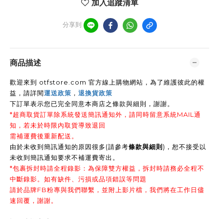
加入追蹤清單
分享到
商品描述
歡迎來到 otfstore.com 官方線上購物網站，為了維護彼此的權
益，請詳閱
運送政策
，
退換貨政策
下訂單表示您已完全同意本商店之條款與細則，謝謝
。
*超商取貨訂單除系統發送簡訊通知外，請同時留意系統MAIL通
知，若未於時限內取貨導致退回
需補運費後重新配送。
由於未收到簡訊通知的原因很多(請參考
條款與細則
)，恕不接受以
未收到簡訊通知要求不補運費寄出。
*包裹拆封時請全程錄影：為保障雙方權益，拆封時請務必全程不
中斷錄影。如有缺件、污損或品項錯誤等問題
請於品牌FB粉專與我們聯繫，並附上影片檔，我們將在工作日儘
速回覆，謝謝。