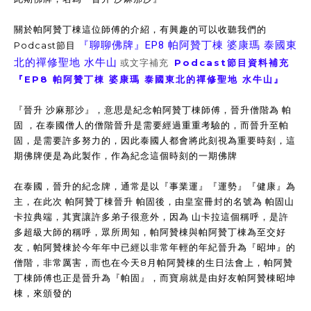
關於帕阿贊丁棟這位師傅的介紹，有興趣的可以收聽我們的
『聊聊佛牌』EP8 帕阿贊丁棟 婆康瑪 泰國東
Podcast節目
北的禪修聖地 水牛山
或文字補充
Podcast節目資料補充
『EP8 帕阿贊丁棟 婆康瑪 泰國東北的禪修聖地 水牛山』
『晉升 沙麻那沙』，意思是紀念帕阿贊丁棟師傅，晉升僧階為 帕
固 ，在泰國僧人的僧階晉升是需要經過重重考驗的，而晉升至帕
固，是需要許多努力的，因此泰國人都會將此刻視為重要時刻，這
期佛牌便是為此製作，作為紀念這個時刻的一期佛牌
在泰國，晉升的紀念牌，通常是以『事業運』『運勢』『健康』為
主，在此次 帕阿贊丁棟晉升 帕固後，由皇室冊封的名號為 帕固山
卡拉典端，其實讓許多弟子很意外，因為 山卡拉這個稱呼，是許
多超級大師的稱呼，眾所周知，帕阿贊棟與帕阿贊丁棟為至交好
友，帕阿贊棟於今年年中已經以非常年輕的年紀晉升為『昭坤』的
僧階，非常厲害，而也在今天8月帕阿贊棟的生日法會上，帕阿贊
丁棟師傅也正是晉升為『帕固』，而寶扇就是由好友帕阿贊棟昭坤
棟，來頒發的