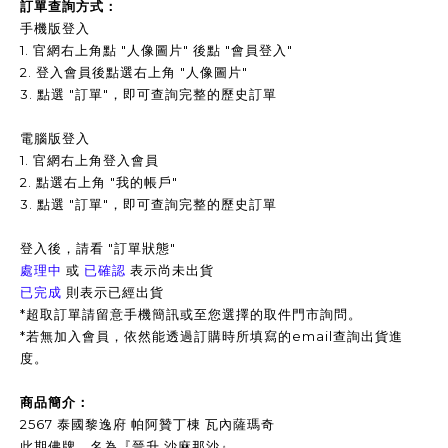
訂單查詢方式：
手機版登入
1. 官網右上角點 "人像圖片" 後點 "會員登入"
2. 登入會員後點選右上角 "人像圖片"
3.
點選 "訂單"，即可查詢完整的歷史訂單
電腦版登入
1. 官網右上角登入會員
2. 點選右上角 "我的帳戶"
3. 點選 "訂單"，即可查詢完整的歷史訂單
登入後，請看 "訂單狀態"
處理中
或
已確認
表示尚未出貨
已完成
則表示已經出貨
*超取訂單請留意手機簡訊或至您選擇的取件門市詢問。
*
若無加入會員，依然能透過訂購時所填寫的email查詢出貨進
度。
商品簡介：
2567 泰國黎逸府 帕阿贊丁棟 瓦內薩瑪奇
此期佛牌，名為『晉升 沙麻那沙』