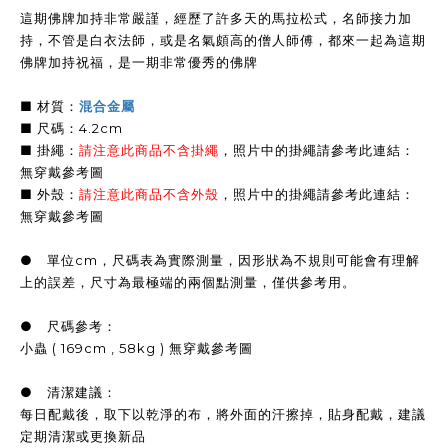
這期佛牌加持非常嚴謹，經歷了許多天的馬拉松式，名師接力加
持，不管是白衣法師，或是名氣頗高的僧人師傅，都來一起為這期
佛牌加持祝福，是一期非常優秀的佛牌
■ 材質：
混合金屬
■ 尺碼：4.2cm
■ 掛繩：
請注意此商品不含掛繩
，
照片中的掛繩請參考此連結：
無穿戴參考圖
■ 外殼：
請注意此商品不含外殼
，
照片中的掛繩請參考此連結：
無穿戴參考圖
● 單位cm，尺碼表為實際測量，因形狀為不規則可能會有理解
上的誤差，尺寸為最極端的兩個點測量，僅供參考用。
● 尺碼參考：
小蟲 ( 169cm , 58kg ) 無穿戴參考圖
● 清潔建議：
每日配戴後，取下以乾淨的布，將外面的汗擦掉，貼身配戴，建議
定期清潔或更換新品