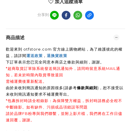
加入追蹤清單
分享到
商品描述
歡迎來到 otfstore.com 官方線上購物網站，為了維護彼此的權
益，請詳閱
運送政策
，
退換貨政策
下訂單表示您已完全同意本商店之條款與細則，謝謝
。
*超商取貨訂單除系統發送簡訊通知外，請同時留意系統MAIL通
知，若未於時限內取貨導致退回
需補運費後重新配送。
由於未收到簡訊通知的原因很多(請參考
條款與細則
)，恕不接受以
未收到簡訊通知要求不補運費寄出。
*包裹拆封時請全程錄影：為保障雙方權益，拆封時請務必全程不
中斷錄影。如有缺件、污損或品項錯誤等問題
請於品牌FB粉專與我們聯繫，並附上影片檔，我們將在工作日儘
速回覆，謝謝。