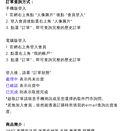
訂單查詢方式：
手機版登入
1. 官網右上角點 "人像圖片" 後點 "會員登入"
2. 登入會員後點選右上角 "人像圖片"
3.
點選 "訂單"，即可查詢完整的歷史訂單
電腦版登入
1. 官網右上角登入會員
2. 點選右上角 "我的帳戶"
3. 點選 "訂單"，即可查詢完整的歷史訂單
登入後，請看 "訂單狀態"
表示尚未出貨
處理中
表示出貨中
已確認
已完成
則表示取貨完成
*超取訂單請留意手機簡訊或至您選擇的取件門市詢問。
*
若無加入會員，依然能透過訂購時所填寫的email查詢出貨進
度。
商品簡介：
2567 泰國烏汶府 派更也坤平 名師 雅庫尊 阿贊尊