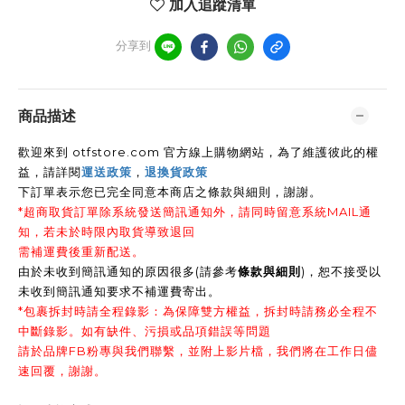
加入追蹤清單
分享到
商品描述
歡迎來到 otfstore.com 官方線上購物網站，為了維護彼此的權
益，請詳閱
運送政策
，
退換貨政策
下訂單表示您已完全同意本商店之條款與細則，謝謝
。
*超商取貨訂單除系統發送簡訊通知外，請同時留意系統MAIL通
知，若未於時限內取貨導致退回
需補運費後重新配送。
由於未收到簡訊通知的原因很多(請參考
條款與細則
)，恕不接受以
未收到簡訊通知要求不補運費寄出。
*包裹拆封時請全程錄影：為保障雙方權益，拆封時請務必全程不
中斷錄影。如有缺件、污損或品項錯誤等問題
請於品牌FB粉專與我們聯繫，並附上影片檔，我們將在工作日儘
速回覆，謝謝。