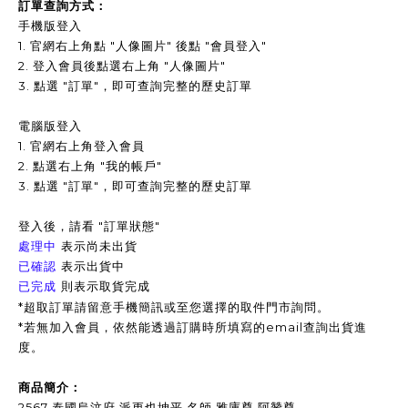
訂單查詢方式：
手機版登入
1. 官網右上角點 "人像圖片" 後點 "會員登入"
2. 登入會員後點選右上角 "人像圖片"
3.
點選 "訂單"，即可查詢完整的歷史訂單
電腦版登入
1. 官網右上角登入會員
2. 點選右上角 "我的帳戶"
3. 點選 "訂單"，即可查詢完整的歷史訂單
登入後，請看 "訂單狀態"
表示尚未出貨
處理中
表示出貨中
已確認
已完成
則表示取貨完成
*超取訂單請留意手機簡訊或至您選擇的取件門市詢問。
*
若無加入會員，依然能透過訂購時所填寫的email查詢出貨進
度。
商品簡介：
2567 泰國烏汶府 派更也坤平 名師 雅庫尊 阿贊尊