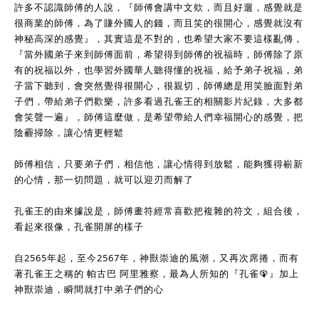
許多不認識師傅的人說，『師傅會講中文欸，而且好遛，感覺就是
很商業的師傅，為了賺外國人的錢，而且笑的很開心，感覺就沒有
神秘高深的感覺』，其實這是不對的，也希望大家不要這樣亂傳，
『當外國弟子來到師傅面前，希望得到師傅的祝福時，師傅除了原
有的祝福以外，也學習外國華人聽得懂的祝福，給予弟子祝福，弟
子當下聽到，會突然覺得很開心，很親切，師傅總是用笑臉面對弟
子們，帶給弟子們歡樂，許多看過孔雀王的相關影片紀錄，大多都
會笑聲一遍』，師傅這麼做，是希望帶給人們幸福開心的感覺，把
陰霾掃除，讓心情更輕鬆
師傅相信，只要弟子們，相信他，讓心情得到放鬆，能夠獲得嶄新
的心情，那一切問題，就可以迎刃而解了
孔雀王的由來據說是，師傅畫符經常喜歡把複雜的符文，組合後，
看起來很像，孔雀開屏的樣子
自2565年起，至今2567年，神獸崇迪的風潮，又再次席捲，而有
著孔雀王之稱的 帕古巴 阿里雅察，最為人所知的『孔雀🦚』加上
神獸崇迪，瞬間就打中弟子們的心