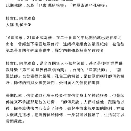
此期佛牌，名為『兆索 瑪哈捨提』『神獸崇迪坐孔雀🦚』
帕古巴 阿里雅察
人稱 孔雀王🦚
16歲出家，21歲正式為僧，在二十多歲的年紀開始就已經在泰北
出名，曾經創下泰國地洞修行，連續禪定絕食的最長紀錄，被信徒
認為是泰國年輕輩高僧中，禪定內觀修為極高的佼佼者
帕古巴 阿里雅察，是全泰國無人不知的師傅，甚至是獲得 世界佛
教殊榮『第三屆 世界佛教領袖獎』，台灣的『星雲法師』、『證
嚴法師』也曾獲得此榮耀，孔雀王的稱號，是信眾們稱呼師傅的稱
呼，師傅的招財及擋災法門，受到廣大的信徒們追捧
長期以來，信徒跟隨孔雀王後發生在信徒身上的神蹟很多，但是師
傅從來不承認那是他的功勞，『師傅只說，人們相信他，跟隨他以
後，回去就彷彿內心安定了許多，做起事情來就更加的順利，神蹟
大概就是這樣，把痛苦留給師傅，一身就可以輕鬆了，生活就可以
雲開霧散』