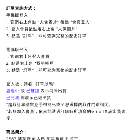
訂單查詢方式：
手機版登入
1. 官網右上角點 "人像圖片" 後點 "會員登入"
2. 登入會員後點選右上角 "人像圖片"
3.
點選 "訂單"，即可查詢完整的歷史訂單
電腦版登入
1. 官網右上角登入會員
2. 點選右上角 "我的帳戶"
3. 點選 "訂單"，即可查詢完整的歷史訂單
登入後，請看 "訂單狀態"
處理中
或
已確認
表示尚未出貨
已完成
則表示已經出貨
*超取訂單請留意手機簡訊或至您選擇的取件門市詢問。
*
若無加入會員，依然能透過訂購時所填寫的email查詢出貨進
度。
商品簡介：
2567 清萊府
帕古巴 阿里雅察 孔雀王