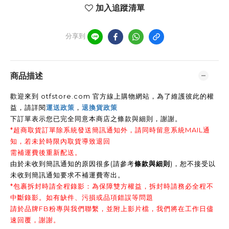
加入追蹤清單
分享到
商品描述
歡迎來到 otfstore.com 官方線上購物網站，為了維護彼此的權
益，請詳閱
運送政策
，
退換貨政策
下訂單表示您已完全同意本商店之條款與細則，謝謝
。
*超商取貨訂單除系統發送簡訊通知外，請同時留意系統MAIL通
知，若未於時限內取貨導致退回
需補運費後重新配送。
由於未收到簡訊通知的原因很多(請參考
條款與細則
)，恕不接受以
未收到簡訊通知要求不補運費寄出。
*包裹拆封時請全程錄影：為保障雙方權益，拆封時請務必全程不
中斷錄影。如有缺件、污損或品項錯誤等問題
請於品牌FB粉專與我們聯繫，並附上影片檔，我們將在工作日儘
速回覆，謝謝。