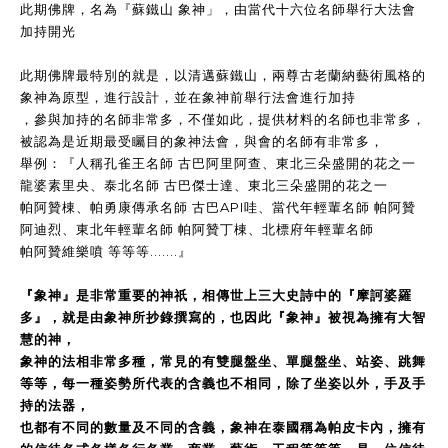
此期佛牌，名為『蘇鐵山 象神」，由當代十六位名師舉行大法會
加持開光
此期佛牌最特別的就是，以清邁蘇鐵山，兩尊古老蘭納藝術風格的
象神為原型，進行設計，並在象神前舉行法會進行加持
，參與加持的名師非常多，不僅如此，提供材料的名師也非常多，
被認為是近期最受矚目的象神法會，與會的名師有非常多，
舉例：『人稱孔雀王名師 古巴阿里阿查、東北三朵盛開的花之一
龍婆素里央、泰北名師 古巴傑士達、東北三朵盛開的花之一
帕阿贊棟、帕勇康傳承名師 古巴API哇、當代年輕輩名師 帕阿贊
阿迪烈、東北年輕輩名師 帕阿贊丁棟、北標府年輕輩名師
帕阿贊維樂噴 等等等.......』
『象神』是非常重要的神祇，相傳世上三大史詩中的『摩訶婆羅
多』，就是由象神所抄錄撰寫的，也因此『象神』被視為擁有大智
慧的神，
象神的法相非常多種，常見的有雙腿盤坐、單腿盤坐、站姿、跳舞
等等，每一種姿勢所代表的含義也不相同，除了坐姿以外，手及手
持的法器，
也都有不同的數量及不同的含義，象神在泰國稱為帕皮卡內，擁有