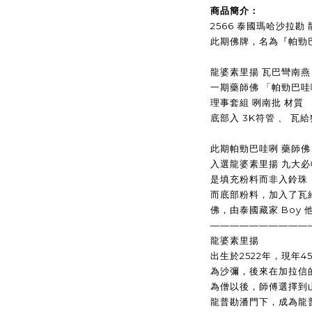
商品簡介：
2566 泰國瑪哈沙拉勘
此期佛牌，名為『帕勁
龍婆素里揚 瓦巴彎南燕
一期藥師佛 「帕勁巴哇
理事套組 咧南批 材質
底部入 3K符管 、 瓦
此期帕勁巴哇咧 藥師佛
入選龍婆素里揚 九大
是填充粉料而非入鈴珠
而底部粉料，加入了瓦
佛，由泰國藏家 Boy 
——————————
龍婆素里揚
出生於2522年，現年
為沙彌，後來在加拉信
為僧以後，師傅選擇到
龍普勘潘門下，成為龍