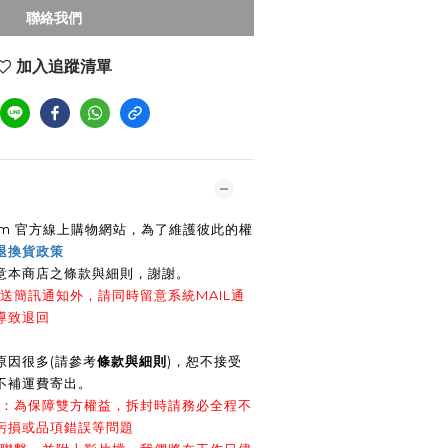
聯絡我們
加入追蹤清單
e.com 官方線上購物網站，為了維護彼此的權
退換貨政策
意本商店之條款與細則，謝謝
。
送簡訊通知外，請同時留意系統MAIL通
導致退回
原因很多(請參考
條款與細則
)，恕不接受
不補運費寄出。
影：為保障雙方權益，拆封時請務必全程不
污損或品項錯誤等問題