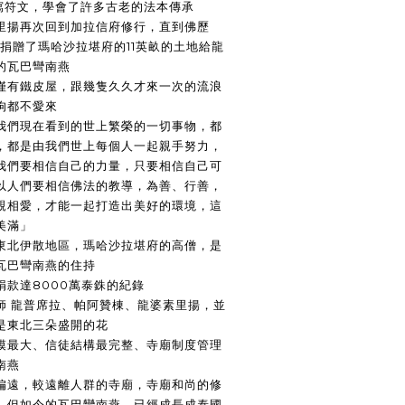
會寫符文，學會了許多古老的法本傳承
里揚再次回到加拉信府修行，直到佛歷
，捐贈了瑪哈沙拉堪府的11英畝的土地給龍
的瓦巴彎南燕
僅有鐵皮屋，跟幾隻久久才來一次的流浪
狗都不愛來
我們現在看到的世上繁榮的一切事物，都
，都是由我們世上每個人一起親手努力，
我們要相信自己的力量，只要相信自己可
以人們要相信佛法的教導，為善、行善，
親相愛，才能一起打造出美好的環境，這
美滿」
東北伊散地區，瑪哈沙拉堪府的高僧，是
瓦巴彎南燕的住持
款達8000萬泰銖的紀錄
師 龍普席拉、帕阿贊棟、龍婆素里揚，並
是東北三朵盛開的花
模最大、信徒結構最完整、寺廟制度管理
南燕
偏遠，較遠離人群的寺廟，寺廟和尚的修
，但如今的瓦巴彎南燕，已經成長成泰國