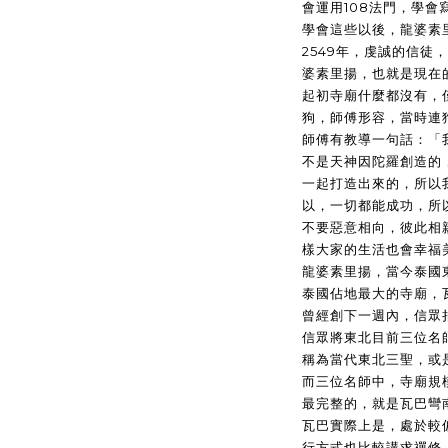
會運用108法門，學
學會這些以後，龍婆素
2549年，虔誠的信徒
婆素里揚，也就是現在
起初寺廟什麼都沒有，
狗，師傅形容，當時連
師傅有教導一句話：「
不是天神因陀羅創造的
一起打造出來的，所以
以，一切都能成功，所
不要惡意相向，彼此相
樣大家的生活也會幸福
龍婆素里揚，當今泰國
泰國佔地最大的寺廟，
曾經創下一週內，信眾捐
信眾將東北目前三位名
稱為當代東北三聖，或
而三位名師中，寺廟規
最完整的，就是瓦巴彎
瓦巴實際上是，處於較
行方式也比較講求禪修