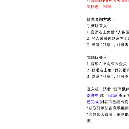
請於品牌FB粉專與我
速回覆，謝謝。
訂單查詢方式：
手機版登入
1. 官網右上角點 "人像
2. 登入會員後點選右上
3.
點選 "訂單"，即可
電腦版登入
1. 官網右上角登入會員
2. 點選右上角 "我的帳
3. 點選 "訂單"，即
登入後，請看 "訂單狀態
處理中
或
已確認
表示
已完成
則表示已經出貨
*超取訂單請留意手機
*
若無加入會員，依然能
度。