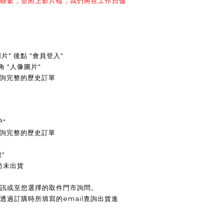
們聯繫，並附上影片檔，我們將在工作日儘
圖片" 後點 "會員登入"
角 "人像圖片"
查詢完整的歷史訂單
戶"
可查詢完整的歷史訂單
"
尚未出貨
簡訊或至您選擇的取件門市詢問。
透過訂購時所填寫的email查詢出貨進