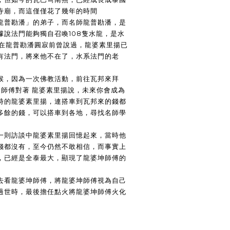
寺廟，而這僅僅花了幾年的時間
龍普勘潘」的弟子，而名師龍普勘潘，是
據說法門能夠獨自召喚108隻水龍，是水
而在龍普勘潘圓寂前曾說過，龍婆素里揚已
有法門，將來他不在了，水系法門的老
候，因為一次佛教活動，前往瓦邦來拜
 師傅對著 龍婆素里揚說，未來你會成為
時的龍婆素里揚，連搭車到瓦邦來的錢都
多餘的錢，可以搭車到各地，尋找名師學
一則訪談中龍婆素里揚回憶起來，當時他
錢都沒有，至今仍然不敢相信，而事實上
，已經是全泰最大，顯現了龍婆坤師傅的
去看龍婆坤師傅，將龍婆坤師傅視為自己
過世時，最後擔任點火將龍婆坤師傅火化