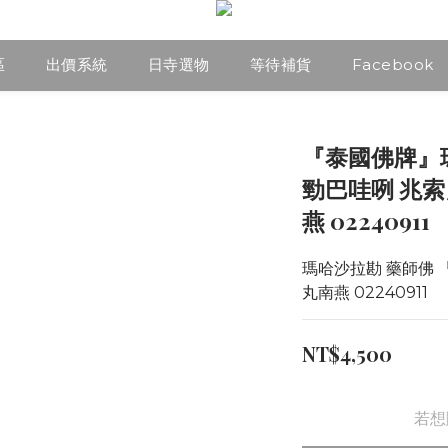
區
出價系統
日寺選物
等待補貨
Facebook
『泰國佛牌』
勁巴哇咧 兆
燕 02240911
瑪哈沙拉勘 藥師佛 
丸南燕 02240911
NT$4,500
若想