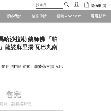
購物車(0)
聯絡我們
聊聊佛牌
聽聽Podcast
看看影片
瑪哈沙拉勘 藥師佛 「帕
索」龍婆蘇里揚 瓦巴丸南
「帕勁巴哇咧 兆索」龍婆蘇里揚 瓦巴
售完
購買，請聯絡我們。