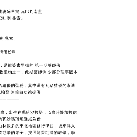
 龍婆蘇里揚 瓦巴丸南燕
巴哇咧 兆索』
咧 兆索」
給猜優粉料
，是龍婆素里揚的 第一期藥師佛
必收聖物之一，此期藥師佛 少部分理事版本
給猜優的聖粉，其中還有瓦給猜優的崇迪
他帕贊 無償做功德提供
—————
45歲，出生在瑪哈沙拉堪，15歲時於加拉信
的瓦沙瑪琪坦受戒為僧
山林很多的東北地區修行學習，後來拜入
普勘潘的弟子，按照龍普勘潘的教學，學