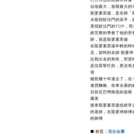
佔地最大，規模最大的
龍婆素里揚，是名師「
水龍招財法門的高手，
系招財法門的TOP，
經完整的學會了他的所
師，就是龍婆素里揚
在龍婆素里揚年輕的時
見，當時的名師 龍婆坤
比我出名的和尚，而當
是信眾幫忙的，更沒有
習
雖然幾十年過去了，在
連買麵條、坐車去廟的
目前瓦巴彎南燕的規模
厲害
後來龍婆素里揚也經常
的老師，在龍婆坤師傅
的師傅
■ 材質：
混合金屬