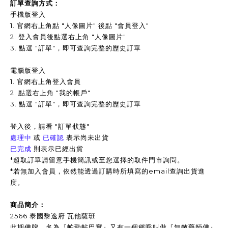
訂單查詢方式：
手機版登入
1. 官網右上角點 "人像圖片" 後點 "會員登入"
2. 登入會員後點選右上角 "人像圖片"
3.
點選 "訂單"，即可查詢完整的歷史訂單
電腦版登入
1. 官網右上角登入會員
2. 點選右上角 "我的帳戶"
3. 點選 "訂單"，即可查詢完整的歷史訂單
登入後，請看 "訂單狀態"
處理中
或
已確認
表示尚未出貨
已完成
則表示已經出貨
*超取訂單請留意手機簡訊或至您選擇的取件門市詢問。
*
若無加入會員，依然能透過訂購時所填寫的email查詢出貨進
度。
商品簡介：
2566 泰國黎逸府 瓦他薩班
此期佛牌，名為『帕勁帖巴實』又有一個稱呼叫做『無敵藥師佛』