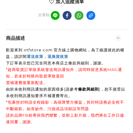
加入追蹤清單
分享到
商品描述
歡迎來到 otfstore.com 官方線上購物網站，為了維護彼此的權
益，請詳閱
運送政策
，
退換貨政策
下訂單表示您已完全同意本商店之條款與細則，謝謝
。
*超商取貨訂單除系統發送簡訊通知外，請同時留意系統MAIL通
知，若未於時限內取貨導致退回
需補運費後重新配送。
由於未收到簡訊通知的原因很多(請參考
條款與細則
)，恕不接受以
未收到簡訊通知要求不補運費寄出。
*包裹拆封時請全程錄影：為保障雙方權益，拆封時請務必全程不
中斷錄影。如有缺件、污損或品項錯誤等問題
請於品牌FB粉專與我們聯繫，並附上影片檔，我們將在工作日儘
速回覆，謝謝。