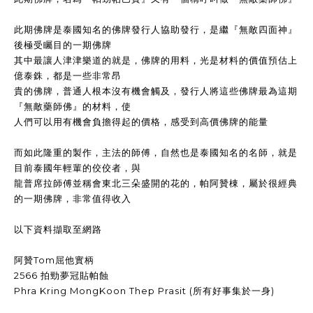
此期佛牌是泰國知名的佛牌發行人協助發行，是繼『無敵四面神』
後極受矚目的一期佛牌
其中最讓人津津樂道的就是，佛牌的用料，光是材料的價值預估上
億泰銖，都是一些非常昂
貴的佛牌，普通人根本沒有機會觸及，發行人將這些佛牌最為這期
『無敵藥師佛』的材料，使
人們可以用有機會負擔得起的價格，感受到高價佛牌的能量
而如此隆重的製作，主法的師傅，自然也是泰國知名的名師，就是
目前泰國年輕輩的佼佼者，與
龍普席拉師傅並稱會東北三朵盛開的花的，帕阿贊棟，屬於很經典
的一期佛牌，非常值得收入
以下資料擷取至網路
阿贊Tom屈他實柄
2566 拍勁夢冠貼帕蝕
Phra Kring MongKoon Thep Prasit (所有好事集於一身)