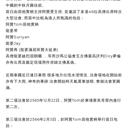
中國的中秋月圓佳節。
當日由屈他實柄主持阿贊燙主持, 並邀請了多達46位高僧出席時次
大型法會, 而當中比較為港人所熟識的包括：
阿贊Tom屈他實柄
龍婆琴
阿贊Suriyan
龍婆Jay
阿贊再 (龍婆滿屈班贊大徒弟)
高僧龍婆廸烈屈朗曬……等而沙馬公協會五古佛最高評判Doy夢倫
亦有出席及鑑定現場用作溶鑄古佛真偽。
近期泰國近日連日暴雨 很多地方出現水浸情況, 法會場地在開始前
亦有下大雨, 神奇的事跡:法會開始時天氣逐漸放晴, 整個法會更圓
滿。
第二場法會於2565年12月22日，阿贊Tom於柬埔寨吳哥窟內進行
第二次。
第三場法會於2566年2月5日，於阿贊Tom屈他實柄舉行當日包
括：