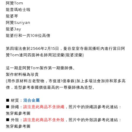
阿贊Tom
龍普瑪哈士啦
龍婆琴
阿贊Suriyan
龍婆Jay
龍婆行和一共108位高僧
第四場法會於2566年2月15日，曼谷皇室寺廟屈播旺內進行當日阿
贊Tom連同四面神名師周冠浸蘭(龍婆浸蘭)
這一期是阿贊Tom製作第一期藥師佛。
製作材料極為珍貴
(用作原材料古老聖物，市值達1億泰銖)加上多場法會加持和眾多高
僧，造型參考泰國價值最高的一尊藥師佛為造型。
■ 材質：
混合金屬
■ 掛繩：
請注意此商品不含掛繩
，照片中的掛繩請參考此連結：
無穿戴參考圖
■ 外殼：
請注意此商品不含外殼
，照片中的外殼請參考此連結：
無穿戴參考圖