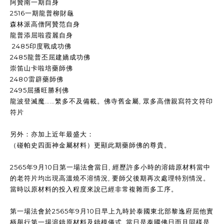
阿贊南一期自身
2516一期龍普柳財龜
森林派高僧阿贊范自身
龍普添屈啦霞麗自身
2485印度戰成功佛
2485龍普丕屈建嬌成功佛
崇笛山卡啦培藥師佛
2480雷辟藥師佛
2495屈播旺勝利佛
龍波登滅魔……繁多不及備載。佛寺舊金屬, 眾多高僧親寫符文符印
符片
另外：亦加上近年最盛大：
（碰帕史四面神金屬材料）更顯此期藥師佛的尊貴。
2565年9月10日第一場法會當日, 經歷許多小時的溶鑄原材料當中
的老符片均出現高溫燒不溶情況, 要師父後期再次處理特別情況。
當時以原材料的投入程度來說已經非常複雜而多工序。
第一場法會於2565年9月10日早上九時於泰國東北部黎逸府屈他實
柄舉行第一場溶鑄原材料及鑄模儀式, 當日是泰國佛日而且同樣是