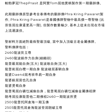
帕勁夢冠ThepPrasit 是阿贊Tom屈他實柄製作第一期藥師佛。
此期藥師佛原型參考全泰傳奇的藥師佛Phra Kring Pawaret製
作, Phra Kring Pawaret是泰國佛牌聖物中最高價一尊聖物 (比
崇笛屈拉康還更高一階), 但製作數量極少, 基本上從未出現在市場
上流通讓供。
聖材料方面絕對最殊聖最頂級, 當中加入頂級古老金屬佛牌。
聖料佛牌包括：
2460龍波艮立尊
2460龍波銀作力自身(細鋤頭)
龍普嚴屈能自身(五大) 龍波敢自身(五大)
龍普術屈白欖一期自身 龍波碰屈蒼騎自身
龍婆Daend屈考班帝易一期自身
龍婆銀屈當也孔自身
龍婆燙蜀自身
龍普蜀屈白礦乜減偷自身，龍普蜀屈白礦乜減偷金屬佛袓牌
朗考屈拉康龍普他二期佛袓2460一期龍波所燙
2500龍普托阿倉海一期玉佛
2505龍普托屈倉海龍波登屈朗破立尊