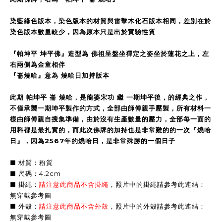
染藍綠色版本，染色版本的材質與雷擊木化石版本相同，差別在於
染色版本數量較少，因為原本只是出於實驗性質
『帕坤平 坤平佛』造型為 佛祖呈盤坐禪定之姿坐於蓮花之上，左
右兩側為金童相伴
『崙燒哈』意為 燒哈日加持版本
此期 帕坤平 崙 燒哈，是龍婆宋功 繼 一期坤平後，的經典之作，
不僅承襲一期坤平製作的方式，全部由師傅親手壓製，所有材料一
樣由師傅親自搜集準備，由於沒有生產數量的壓力，全部每一面的
用料都是最扎實的，而此次佛牌的加持也是非常難的的一次『燒哈
日』，因為2567年的燒哈日，是非常殊勝的一個日子
■ 材質：粉質
■ 尺碼：4.2cm
■ 掛繩：
請注意此商品不含掛繩
，照片中的掛繩請參考此連結：
無穿戴參考圖
■ 外殼：
請注意此商品不含外殼
，照片中的外殼請參考此連結：
無穿戴參考圖