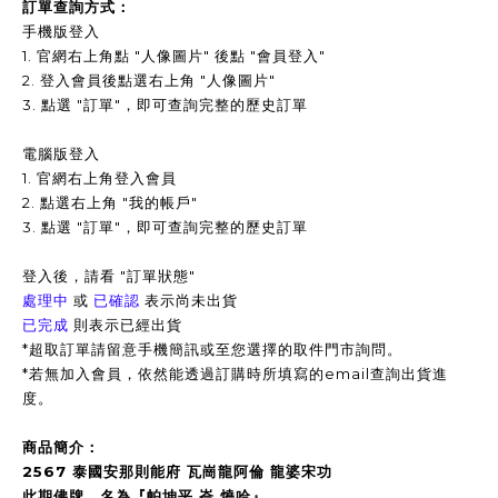
訂單查詢方式：
手機版登入
1. 官網右上角點 "人像圖片" 後點 "會員登入"
2. 登入會員後點選右上角 "人像圖片"
3.
點選 "訂單"，即可查詢完整的歷史訂單
電腦版登入
1. 官網右上角登入會員
2. 點選右上角 "我的帳戶"
3. 點選 "訂單"，即可查詢完整的歷史訂單
登入後，請看 "訂單狀態"
處理中
或
已確認
表示尚未出貨
已完成
則表示已經出貨
*超取訂單請留意手機簡訊或至您選擇的取件門市詢問。
*
若無加入會員，依然能透過訂購時所填寫的email查詢出貨進
度。
商品簡介：
2567 泰國安那則能府 瓦崗龍阿倫 龍婆宋功
此期佛牌，名為『帕坤平 崙 燒哈』