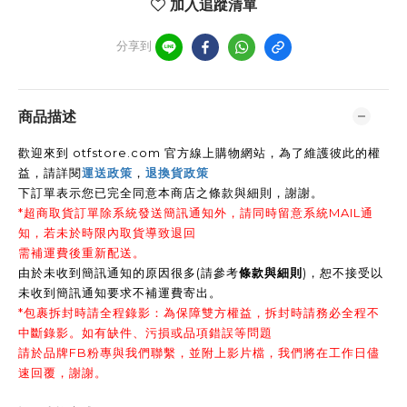
加入追蹤清單
分享到
商品描述
歡迎來到 otfstore.com 官方線上購物網站，為了維護彼此的權
益，請詳閱
運送政策
，
退換貨政策
下訂單表示您已完全同意本商店之條款與細則，謝謝
。
*超商取貨訂單除系統發送簡訊通知外，請同時留意系統MAIL通
知，若未於時限內取貨導致退回
需補運費後重新配送。
由於未收到簡訊通知的原因很多(請參考
條款與細則
)，恕不接受以
未收到簡訊通知要求不補運費寄出。
*包裹拆封時請全程錄影：為保障雙方權益，拆封時請務必全程不
中斷錄影。如有缺件、污損或品項錯誤等問題
請於品牌FB粉專與我們聯繫，並附上影片檔，我們將在工作日儘
速回覆，謝謝。