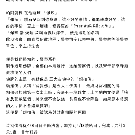
帕阿贊棟 瓦他薩班 「佩辣」
「佩辣」 鑽石💎回到你身邊，讓不好的事情，都能轉成好的，讓
好的事情，更上一層樓，變得更好「ร้ายกลับดี ดียิ่งเจริญ 」
「佩辣 崙 燒哈 萊咖迪低銀澤任」 便是這期的名稱
此期法會，由泰國伊散地區，警察司令代領中將、警察的等等警察
單位，來主持法會
便是我們熟知的，警察系列
製作這期佛牌，全部由本廟發行，送給警察們，以及宋干節來寺廟
做功德的人們
佛牌的主題，有點像是 五大古佛中的「頌扣佛」
頌扣佛，又稱「富貴佛」是五大古佛牌中，最與財富相關的牌
相傳頌扣佛第一次出土時，旁邊有一塊碑文，上面的內文便是「擁
有及配戴這個，將來便不會缺錢，貧窮也不會降臨，如果原本貧窮
的人，便不會繼續貧窮」
這便是「頌扣佛」被認為與財富相關的原因
這期佛牌從4/8日日全蝕法會，加持到4/13燒哈日，完成，共計5
天5夜，非常難得