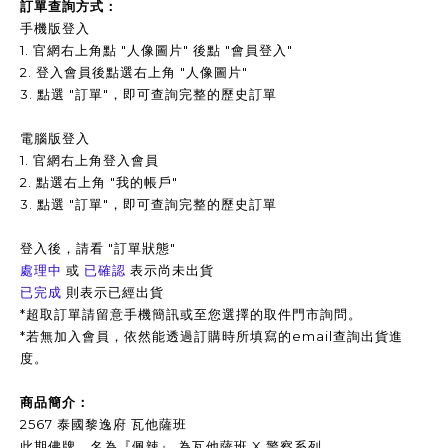
訂單查詢方式：
手機版登入
1. 官網右上角點 "人像圖片" 後點 "會員登入"
2. 登入會員後點選右上角 "人像圖片"
3.
點選 "訂單"，即可查詢完整的歷史訂單
電腦版登入
1. 官網右上角登入會員
2. 點選右上角 "我的帳戶"
3. 點選 "訂單"，即可查詢完整的歷史訂單
登入後，請看 "訂單狀態"
處理中
或
已確認
表示尚未出貨
已完成
則表示已經出貨
*超取訂單請留意手機簡訊或至您選擇的取件門市詢問。
*
若無加入會員，依然能透過訂購時所填寫的email查詢出貨進
度。
商品簡介：
2567 泰國黎逸府 瓦他薩班
此期佛牌，名為『佩辣』 為瓦他薩班 X 警察系列