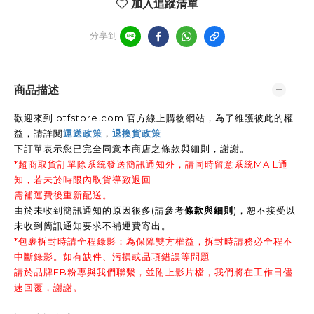
加入追蹤清單
分享到
商品描述
歡迎來到 otfstore.com 官方線上購物網站，為了維護彼此的權
益，請詳閱
運送政策
，
退換貨政策
下訂單表示您已完全同意本商店之條款與細則，謝謝
。
*超商取貨訂單除系統發送簡訊通知外，請同時留意系統MAIL通
知，若未於時限內取貨導致退回
需補運費後重新配送。
由於未收到簡訊通知的原因很多(請參考
條款與細則
)，恕不接受以
未收到簡訊通知要求不補運費寄出。
*包裹拆封時請全程錄影：為保障雙方權益，拆封時請務必全程不
中斷錄影。如有缺件、污損或品項錯誤等問題
請於品牌FB粉專與我們聯繫，並附上影片檔，我們將在工作日儘
速回覆，謝謝。