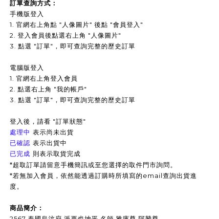
訂單查詢方式：
手機版登入
1. 官網右上角點 "人像圖片" 後點 "會員登入"
2. 登入會員後點選右上角 "人像圖片"
3.
點選 "訂單"，即可查詢完整的歷史訂單
電腦版登入
1. 官網右上角登入會員
2. 點選右上角 "我的帳戶"
3. 點選 "訂單"，即可查詢完整的歷史訂單
登入後，請看 "訂單狀態"
表示尚未出貨
處理中
表示出貨中
已確認
已完成
則表示取貨完成
*超取訂單請留意手機簡訊或至您選擇的取件門市詢問。
*
若無加入會員，依然能透過訂購時所填寫的email查詢出貨進
度。
商品簡介：
2567 泰國烏汶府 派更也坤平 名師 雅庫尊 阿贊尊