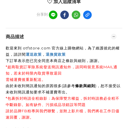
加入追蹤清單
分享到
商品描述
歡迎來到 otfstore.com 官方線上購物網站，為了維護彼此的權
益，請詳閱
運送政策
，
退換貨政策
下訂單表示您已完全同意本商店之條款與細則，謝謝
。
*超商取貨訂單除系統發送簡訊通知外，請同時留意系統MAIL通
知，若未於時限內取貨導致退回
需補運費後重新配送。
由於未收到簡訊通知的原因很多(請參考
條款與細則
)，恕不接受以
未收到簡訊通知要求不補運費寄出。
*包裹拆封時請全程錄影：為保障雙方權益，拆封時請務必全程不
中斷錄影。如有缺件、污損或品項錯誤等問題
請於品牌FB粉專與我們聯繫，並附上影片檔，我們將在工作日儘
速回覆，謝謝。